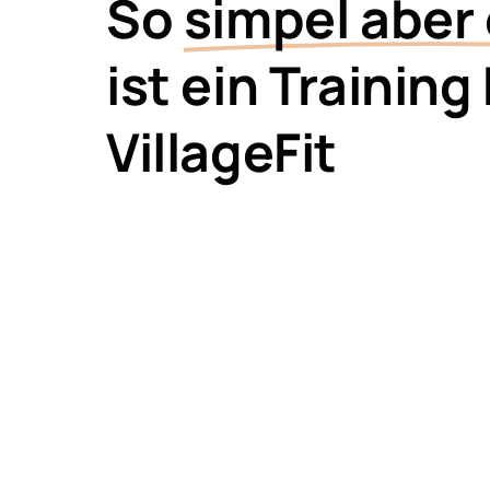
So 
simpel 
aber 
ist ein Training 
VillageFit