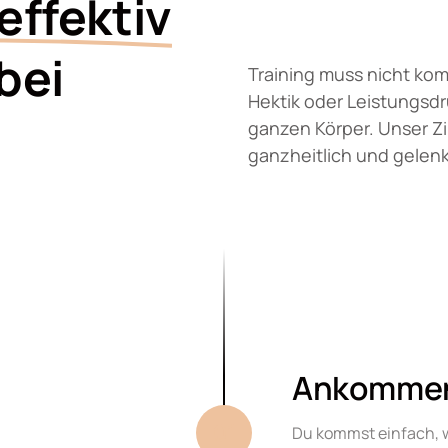
effektiv
bei 
Training muss nicht komp
Hektik oder Leistungsdru
ganzen Körper. Unser Zir
ganzheitlich und gelen
Ankommen
01
Du kommst einfach, wa