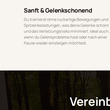
Sanft & Gelenkschonend
Du trainierst ohne ruckartige Bewegungen und 
Spitzenbelastungen, was deine Gelenke schont 
und das Verletzungsrisiko minimiert. Ideal auch, 
wenn du Gelenkprobleme hast oder nach einer 
Pause wieder einsteigen möchtest.
Vereinb