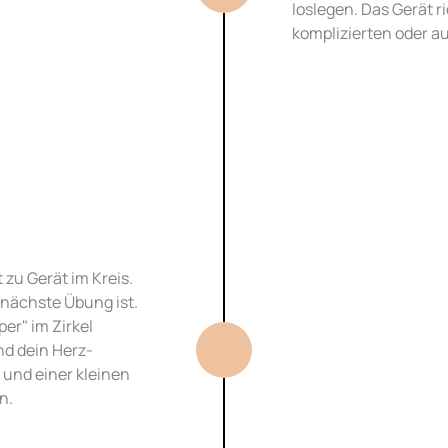
loslegen. Das Gerät ri
komplizierten oder a
u Gerät im Kreis. 
e nächste Übung ist. 
r" im Zirkel 
02
nd dein Herz-
und einer kleinen 
n.