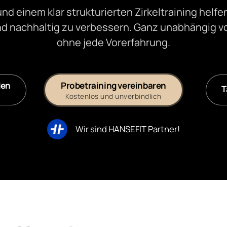
 einem klar strukturierten Zirkeltraining helfen 
 nachhaltig zu verbessern. Ganz unabhängig vo
ohne jede Vorerfahrung.
den
Probetraining vereinbaren
T
!
Kostenlos und unverbindlich
Wir sind HANSEFIT Partner!