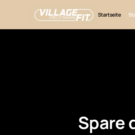
Otze
Startseite
St
Burgwedel
Spare d