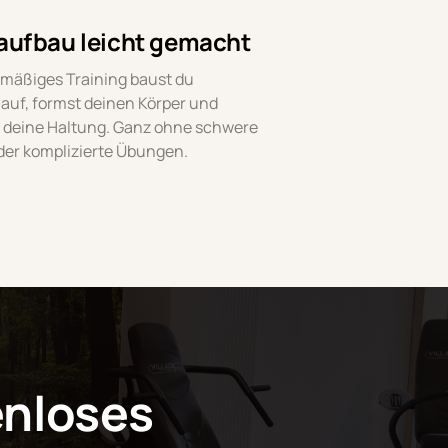
aufbau leicht gemacht
mäßiges Training baust du 
auf, formst deinen Körper und 
 deine Haltung. Ganz ohne schwere 
der komplizierte Übungen.
nloses 