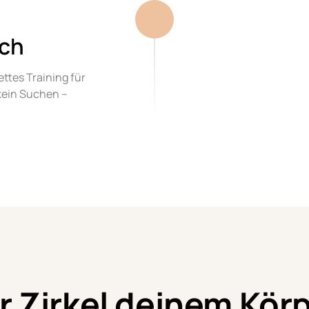
04
ich
ttes Training für 
kein Suchen – 
Zirkel deinem Körp