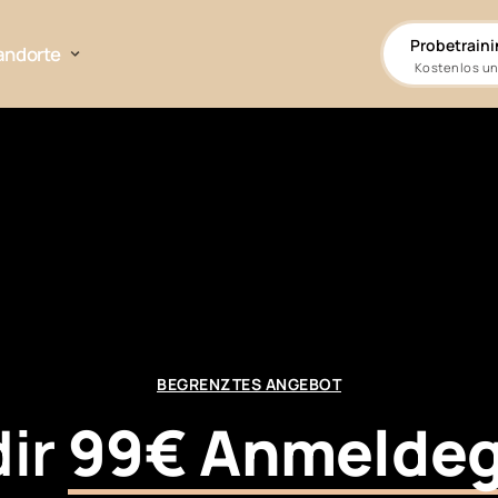
Probetraini
andorte
Kostenlos un
BEGRENZTES ANGEBOT
ir
99€ 
Anmeldeg