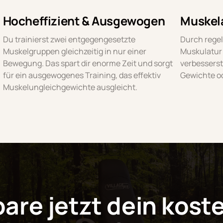
Hocheffizient & Ausgewogen
Muskel
Du trainierst zwei entgegengesetzte 
Durch regel
Muskelgruppen gleichzeitig in nur einer 
Muskulatur 
Bewegung. Das spart dir enorme Zeit und sorgt 
verbesserst
für ein ausgewogenes Training, das effektiv 
Gewichte o
Muskelungleichgewichte ausgleicht.
are jetzt dein koste